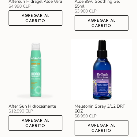
Aftersun Hidragel Aloe Vera
Aloe 99% Soothing Gel
$4.990 CLP
55ml
$3.900 CLP
AGREGAR AL
AGREGAR AL
CARRITO
CARRITO
After Sun Hidrocalmante
Melatonin Spray 3/12 DRT
$12.990 CLP
6OZ
$8.990 CLP
AGREGAR AL
AGREGAR AL
CARRITO
CARRITO