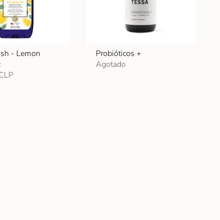
sh - Lemon
Probióticos +
c
Agotado
 CLP