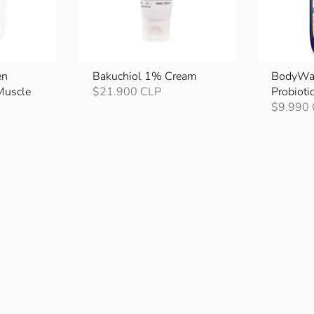
en
Bakuchiol 1% Cream
BodyWa
Muscle
$21.900 CLP
Probioti
$9.990