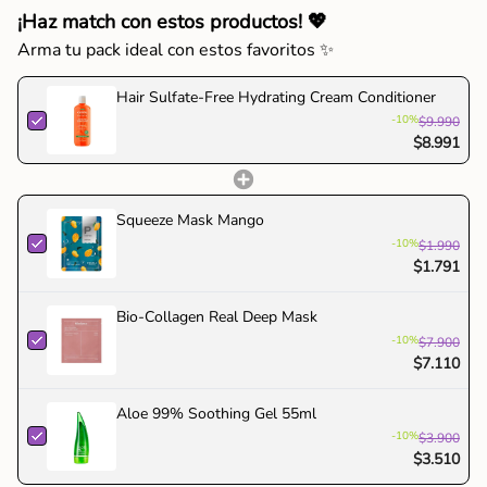
en
cabello, masajeando desde la raíz a las puntas y
¡Haz match con estos productos! 💖
el
enjuagar.
carrito",
Arma tu pack ideal con estos favoritos ✨
Para obtener los mejores resultados combinar com el
"decrease"=>"Disminuir
champú Cantu Cleansing Cream
cantidad
Hair Sulfate-Free Hydrating Cream Conditioner
Shampoo.
para
-10%
$9.990
{{
Ingredientes clave: Manteca de karité y pantenol.
$8.991
product
"
}}",
"multiples_of"=>"Incrementos
Squeeze Mask Mango
de
-10%
$1.990
{{
$1.791
quantity
}}",
Bio-Collagen Real Deep Mask
"minimum_of"=>"Mínimo
-10%
$7.900
de
$7.110
{{
quantity
Aloe 99% Soothing Gel 55ml
}}",
-10%
$3.900
"maximum_of"=>"Máximo
$3.510
de