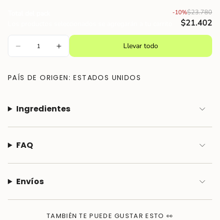
{{
$23.780
-10%
Total del pack
quantity
$21.402
Los productos seleccionados se agregarán a tu carrito
}}"}
Llevar todo
PAÍS DE ORIGEN: ESTADOS UNIDOS
Ingredientes
FAQ
Envíos
TAMBIÉN TE PUEDE GUSTAR ESTO 👀