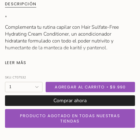
DESCRIPCIÓN
"
Complementa tu rutina capilar con Hair Sulfate-Free
Hydrating Cream Conditioner, un acondicionador
hidratante formulado con todo el poder nutrivito y
humectante de la manteca de karité y pantenol.
En cada aplicación este acondicionador hidrata y suaviza,
LEER MÁS
revelando un cabello saludable y ayudando a reparar el
cabello dañado, seco y/o quebradizo al retener sus
SKU: CT07532
aceites naturales, previniendo así la aparición de puntas
{"in_cart_html"=>"
1
AGREGAR AL CARRITO
$9.990
partidas.
<span
Cruelty Free/ Certificado por PETA.
class=\"quantity-
Comprar ahora
Libre de sulfatos.
cart\">
{{
PRODUCTO AGOTADO EN TODAS NUESTRAS
Tamaño: 400 ml
quantity
TIENDAS
}}
Modo de Uso
</span>
Aplica generosamente el acondicionador sobre el