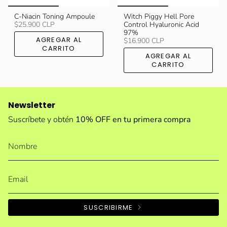
C-Niacin Toning Ampoule
Witch Piggy Hell Pore
$25.900 CLP
Control Hyaluronic Acid
97%
AGREGAR AL
$16.900 CLP
CARRITO
AGREGAR AL
CARRITO
Newsletter
Suscríbete y obtén
10% OFF en tu primera compra
SUSCRIBIRME