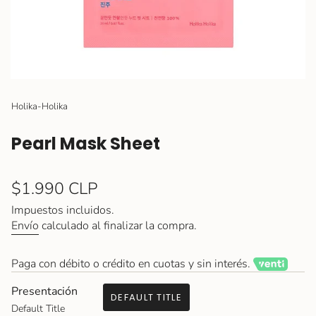
Holika-Holika
Pearl Mask Sheet
Precio
$1.990 CLP
regular
Impuestos incluidos.
Envío
calculado al finalizar la compra.
Paga con débito o crédito en cuotas y sin interés.
Presentación
DEFAULT TITLE
Default Title
VARIANTE