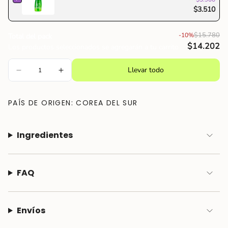
"maximum_of"=>"Máximo
$3.510
de
{{
$15.780
-10%
Total del pack
quantity
$14.202
Los productos seleccionados se agregarán a tu carrito
}}"}
Llevar todo
PAÍS DE ORIGEN: COREA DEL SUR
Ingredientes
FAQ
Envíos