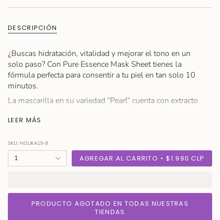
AGOTADA
O
NO
DESCRIPCIÓN
DISPONIBLE
¿Buscas hidratación, vitalidad y mejorar el tono en un
solo paso? Con Pure Essence Mask Sheet tienes la
fórmula perfecta para consentir a tu piel en tan solo 10
minutos.
La mascarilla en su variedad “Pearl” cuenta con extracto
de perla para iluminar al instante, niacinamida para tratar
LEER MÁS
manchitas y ácido hialurónico para conseguir un rostro
mucho más hidratado y radiante.
SKU: HOLIKA19-8
Además, está enriquecida con centella asiática y diversos
{"in_cart_html"=>"
extractos florales como peonia, manzanilla y lavanda que
1
AGREGAR AL CARRITO
$1.990 CLP
<span
se encargan de entregar todo el poder antioxidante,
class=\"quantity-
mientras alivian la piel en cada aplicación.
cart\">
Modo de Uso
{{
PRODUCTO AGOTADO EN TODAS NUESTRAS
Utiliza en rostro limpio y tonificado.
quantity
TIENDAS