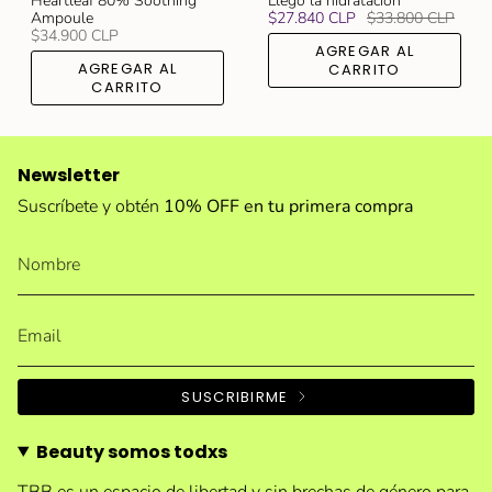
Heartleaf 80% Soothing
Llegó la hidratación
Ampoule
$27.840 CLP
$33.800 CLP
$34.900 CLP
AGREGAR AL
AGREGAR AL
CARRITO
CARRITO
Newsletter
Suscríbete y obtén
10% OFF en tu primera compra
SUSCRIBIRME
Beauty somos todxs
TBB es un espacio de libertad y sin brechas de género para