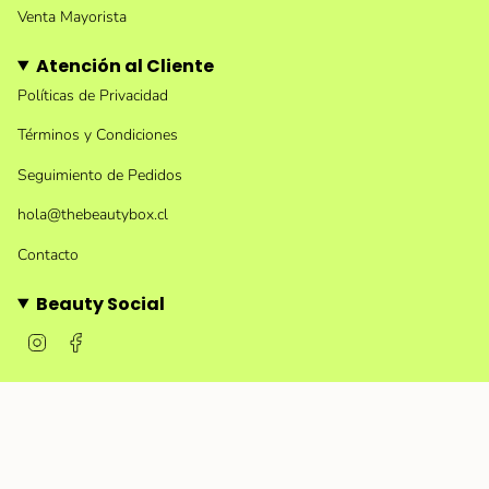
Venta Mayorista
Atención al Cliente
Políticas de Privacidad
Términos y Condiciones
Seguimiento de Pedidos
hola@thebeautybox.cl
Contacto
Beauty Social
I
F
n
a
s
c
t
e
a
b
g
o
r
o
a
k