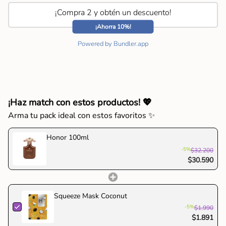
"decrease"=>"Disminuir
¿Cuándo usarla?
cantidad
¡Compra 2 y obtén un descuento!
Perfecta para ocasiones especiales, ceremonias o para
para
¡Ahorra 10%!
destacar con un aroma de porte distinguido.
{{
Por qué elegirla:
Powered by Bundler.app
product
✔ Fragancia profunda y elegante
}}",
✔ Notas florales con toques ahumados y especiados
"multiples_of"=>"Incrementos
✔ Proyecta nobleza, confianza y lujo
de
{{
quantity
¡Haz match con estos productos! 💖
}}",
Arma tu pack ideal con estos favoritos ✨
"minimum_of"=>"Mínimo
de
Honor 100ml
{{
-5%
$32.200
quantity
$30.590
}}",
"maximum_of"=>"Máximo
de
Squeeze Mask Coconut
{{
-5%
$1.990
quantity
$1.891
}}"}