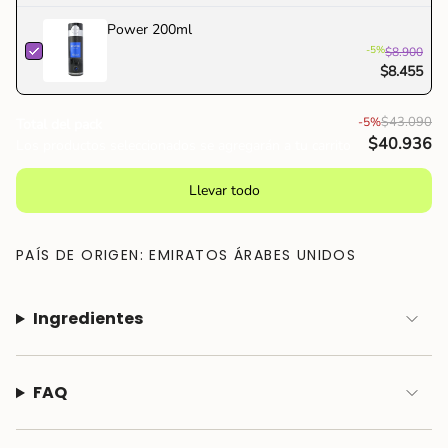
Power 200ml
-5%
$8.900
$8.455
$43.090
-5%
Total del pack
$40.936
Los productos seleccionados se agregarán a tu carrito
Llevar todo
PAÍS DE ORIGEN: EMIRATOS ÁRABES UNIDOS
Ingredientes
FAQ