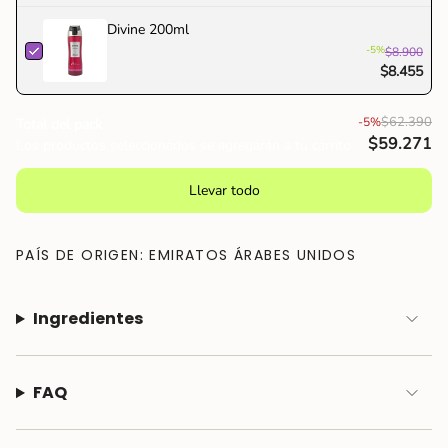
Divine 200ml
-5%
$8.900
$8.455
$62.390
-5%
Total del pack
$59.271
Los productos seleccionados se agregarán a tu carrito
Llevar todo
PAÍS DE ORIGEN: EMIRATOS ÁRABES UNIDOS
Ingredientes
FAQ