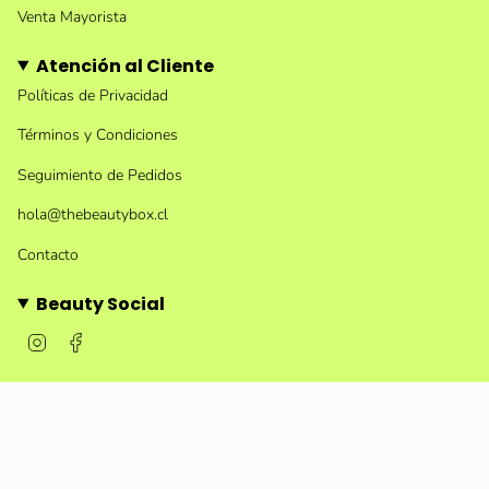
Venta Mayorista
Atención al Cliente
Políticas de Privacidad
Términos y Condiciones
Seguimiento de Pedidos
hola@thebeautybox.cl
Contacto
Beauty Social
I
F
n
a
s
c
t
e
a
b
g
o
r
o
a
k