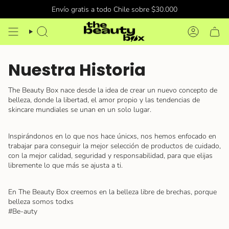
Ir
Envío gratis a todo Chile sobre $30.000
al
contenido
BÚSQUEDA
CUENTA
Nuestra Historia
The Beauty Box nace desde la idea de crear un nuevo concepto de
belleza, donde la libertad, el amor propio y las tendencias de
skincare mundiales se unan en un solo lugar.
Inspirándonos en lo que nos hace únicxs, nos hemos enfocado en
trabajar para conseguir la mejor selección de productos de cuidado,
con la mejor calidad, seguridad y responsabilidad, para que elijas
libremente lo que más se ajusta a ti.
En
The Beauty Box
creemos en la belleza libre de brechas, porque
belleza somos todxs
#Be-auty