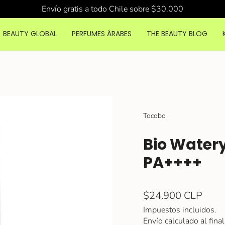
Envío gratis a todo Chile sobre $30.000
BEAUTY GLOBAL
PERFUMES ÁRABES
THE BEAUTY BLOG
Tocobo
Bio Water
PA++++
Precio
$24.900 CLP
regular
Impuestos incluidos.
Envío
calculado al final