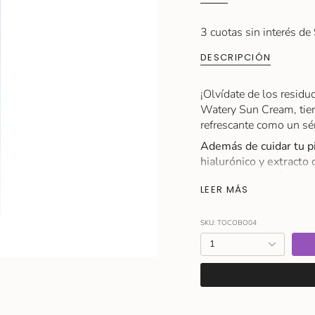
3 cuotas sin interés de
DESCRIPCIÓN
¡Olvídate de los residu
Watery Sun Cream, tiene
refrescante como un sé
Además de cuidar tu p
hialurónico y extracto 
proporcionar más hidra
LEER MÁS
aspecto sano y radiant
Producto Vegano y Cru
SKU: TOCOBO04
Protector solar de amp
{"in_cart_html"=>"
1
marino y arrecifes de c
<span
class=\"quantity-
Tamaño: 50 ml
cart\">
Modo de Uso
{{
En el último paso de la