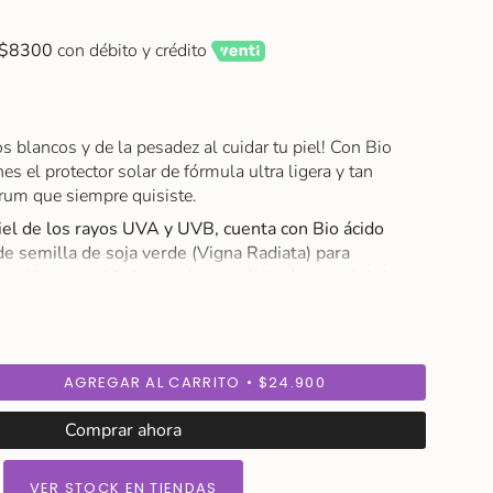
$8300
con débito y crédito
os blancos y de la pesadez al cuidar tu piel! Con Bio
s el protector solar de fórmula ultra ligera y tan
rum que siempre quisiste.
iel de los rayos UVA y UVB, cuenta con Bio ácido
de semilla de soja verde (Vigna Radiata) para
tación y suavidad en cada uso, dejando una piel de
e.
elty Free.
lio espectro, con fórmula segura para el ecosistema
AGREGAR AL CARRITO
$24.900
oral.
Comprar ahora
 rutina de cuidado, aplique la cantidad necesaria y
VER STOCK EN TIENDAS