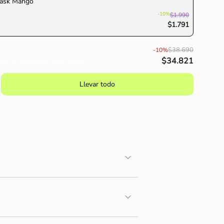
ask Mango
-10%
$1.990
imo
$1.791
$38.690
-10%
$34.821
os se agregarán a tu carrito
Llevar todo