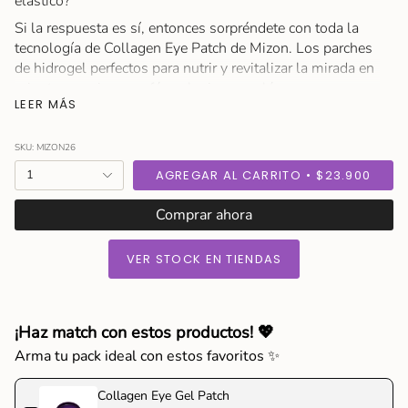
elástico?
Si la respuesta es sí, entonces sorpréndete con toda la
tecnología de Collagen Eye Patch de Mizon. Los parches
de hidrogel perfectos para nutrir y revitalizar la mirada en
minutos gracias a su fórmula rica en colágeno
LEER MÁS
hidrolizado, baba de caracol y extracto de caviar. Es decir,
¡Un golpe de hidratación, antioxidantes y nutrientes que
harán de tu mirada una mucho más radiante y
SKU: MIZON26
rejuvenecida!
{"in_cart_html"=>"
1
AGREGAR AL CARRITO
$23.900
<span
Incluye 60 parches de hidrogel.
class=\"quantity-
Comprar ahora
Modo de Uso
cart\">
Utiliza la espátula para tomar cada parche de hidrogel y
{{
VER STOCK EN TIENDAS
aplicalo en el área de contorno de ojos.. Retirar después
quantity
de 15-20 minutos y palmear suavemente con la punta
}}
de los dedos para ayudar a la absorción.
</span>
Ingredientes
en
¡Haz match con estos productos! 💖
Ingredientes clave: Colágeno hidrolizado, Niacinamida,
el
Arma tu pack ideal con estos favoritos ✨
Baba de caracol, Ácido Hialurónico, Extracto de Caviar.
carrito",
"decrease"=>"Disminuir
Collagen Eye Gel Patch