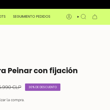
KITS
SEGUIMIENTO PEDIDOS
CUENTA
BÚSQUEDA
 Peinar con fijación
cio
5.990 CLP
30%
DE DESCUENTO
ular
izar la compra.