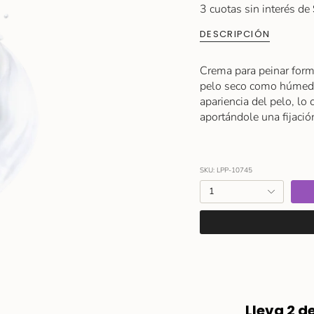
3 cuotas sin interés de
DESCRIPCIÓN
Crema para peinar formu
pelo seco como húmedo.
apariencia del pelo, lo
aportándole una fijació
SKU: LPP-10745
{"in_cart_html"=>"
1
<span
class=\"quantity-
cart\">
{{
quantity
}}
</span>
Lleva 2 d
en