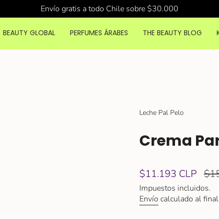
Envío gratis a todo Chile sobre $30.000
BEAUTY GLOBAL
PERFUMES ÁRABES
THE BEAUTY BLOG
Leche Pal Pelo
Crema Para
Precio
$11.193 CLP
Pre
$1
de
reg
Impuestos incluidos.
venta
Envío
calculado al final