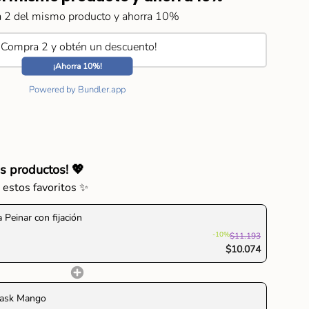
a 2 del mismo producto y ahorra 10%
r
¡Compra 2 y obtén un descuento!
¡Ahorra 10%!
Powered by Bundler.app
ementos
s productos! 💖
 estos favoritos ✨
imo
 Peinar con fijación
-10%
$11.193
$10.074
imo
ask Mango