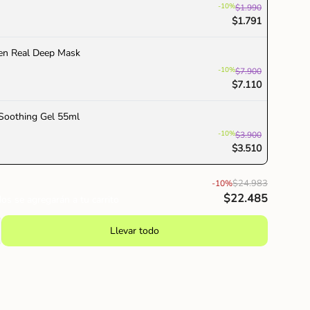
-10%
$1.990
$1.791
en Real Deep Mask
-10%
$7.900
$7.110
Soothing Gel 55ml
-10%
$3.900
$3.510
$24.983
-10%
$22.485
os se agregarán a tu carrito
Llevar todo