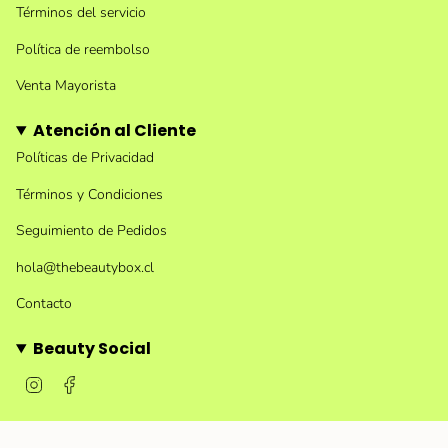
Términos del servicio
Política de reembolso
Venta Mayorista
Atención al Cliente
Políticas de Privacidad
Términos y Condiciones
Seguimiento de Pedidos
hola@thebeautybox.cl
Contacto
Beauty Social
I
F
n
a
s
c
t
e