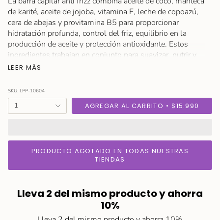
La barra capilar anti frizz combina aceite de coco, manteca
de karité, aceite de jojoba, vitamina E, leche de copoazú,
cera de abejas y provitamina B5 para proporcionar
hidratación profunda, control del friz, equilibrio en la
producción de aceite y protección antioxidante. Estos
ingredientes trabajan en conjunto para suavizar, nutrir y
mejorar la apariencia del cabello, brindando una solución
LEER MÁS
completa para un pelo saludable y manejable.
SKU: LPP-10604
{"in_cart_html"=>"
1
AGREGAR AL CARRITO
$15.990
<span
class=\"quantity-
cart\">
{{
PRODUCTO AGOTADO EN TODAS NUESTRAS
quantity
TIENDAS
}}
</span>
en
Lleva 2 del mismo producto y ahorra
el
10%
carrito",
Lleva 2 del mismo producto y ahorra 10%