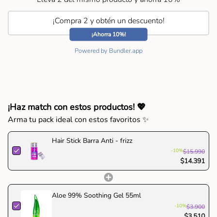
"decrease"=>"Disminuir
cantidad
¡Compra 2 y obtén un descuento!
para
{{
¡Ahorra 10%!
product
Powered by Bundler.app
}}",
"multiples_of"=>"Incrementos
de
{{
quantity
¡Haz match con estos productos! 💖
}}",
"minimum_of"=>"Mínimo
Arma tu pack ideal con estos favoritos ✨
de
{{
Hair Stick Barra Anti - frizz
quantity
-10%
$15.990
}}",
$14.391
"maximum_of"=>"Máximo
de
{{
Aloe 99% Soothing Gel 55ml
quantity
-10%
$3.900
}}"}
$3.510