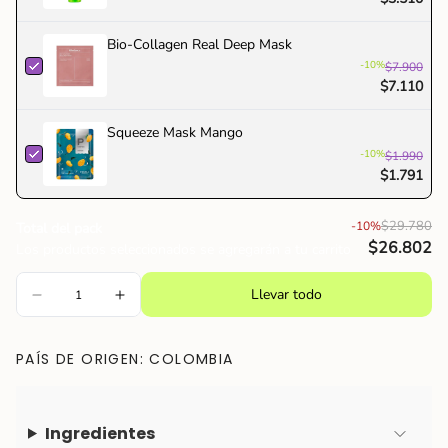
Bio-Collagen Real Deep Mask
-10%
$7.900
$7.110
Squeeze Mask Mango
-10%
$1.990
$1.791
$29.780
-10%
Total del pack
$26.802
Los productos seleccionados se agregarán a tu carrito
Llevar todo
PAÍS DE ORIGEN: COLOMBIA
Ingredientes