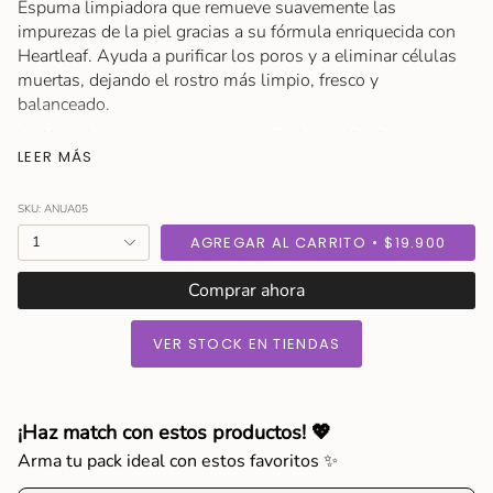
Espuma limpiadora que remueve suavemente las
impurezas de la piel gracias a su fórmula enriquecida con
Heartleaf. Ayuda a purificar los poros y a eliminar células
muertas, dejando el rostro más limpio, fresco y
balanceado.
La fórmula con textura granulada incluye glicerina para
LEER MÁS
hidratar profundamente y ácido salicílico, ideal para
pieles mixtas a grasas con tendencia a imperfecciones o
exceso de sebo.
SKU: ANUA05
{"in_cart_html"=>"
Tamaño: 150 ml
1
AGREGAR AL CARRITO
$19.900
<span
Modo de Uso
class=\"quantity-
Comprar ahora
Aplica una cantidad adecuada del limpiador en tus
cart\">
manos. Agrega un poco de agua y frótalas para generar
{{
VER STOCK EN TIENDAS
suficiente espuma. Masajea suavemente el rostro con
quantity
movimientos circulares y enjuaga bien con agua.
}}
</span>
en
¡Haz match con estos productos! 💖
el
Arma tu pack ideal con estos favoritos ✨
carrito",