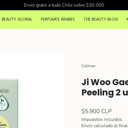
Envío gratis a todo Chile sobre $30.000
BEAUTY GLOBAL
PERFUMES ÁRABES
THE BEAUTY BLOG
Celimax
Ji Woo Ga
Peeling 2 
Precio
$5.900 CLP
regular
Impuestos incluidos.
Envío
calculado al final