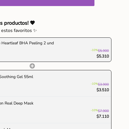
a el lado texturizado de la almohadilla para limpiar
ro, siguiendo la textura de la piel. Luego, con el lado
nas más propensas al exceso de sebo, como la nariz y
s productos! 💖
 estos favoritos ✨
ttuynia cordata, salicilato de betaína (BHA),
r
asiática), arginina, aceite de árbol de té.
 Heartleaf BHA Peeling 2 und
-10%
$5.900
$5.310
ementos
Soothing Gel 55ml
-10%
$3.900
$3.510
en Real Deep Mask
imo
-10%
$7.900
$7.110