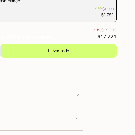
ask Mango
-10%
$1.990
imo
$1.791
$19.690
-10%
$17.721
os se agregarán a tu carrito
Llevar todo