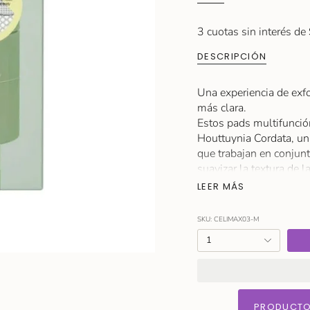
3 cuotas sin interés de
DESCRIPCIÓN
Una experiencia de exfo
más clara.
Estos pads multifunci
Houttuynia Cordata, un
que trabajan en conjunt
suavizar la textura de 
hidratantes y calmantes
LEER MÁS
sensibles o con exceso
Con su uso continuo, no
SKU: CELIMAX03-M
Son ideales para quiene
{"in_cart_html"=>"
1
y respetuoso con la pie
<span
class=\"quantity-
Tamaño: 2 pads.
cart\">
Modo de Uso
{{
PRODUCTO