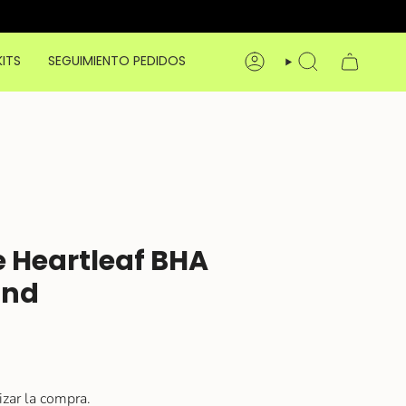
KITS
SEGUIMIENTO PEDIDOS
CUENTA
BÚSQUEDA
e Heartleaf BHA
und
izar la compra.