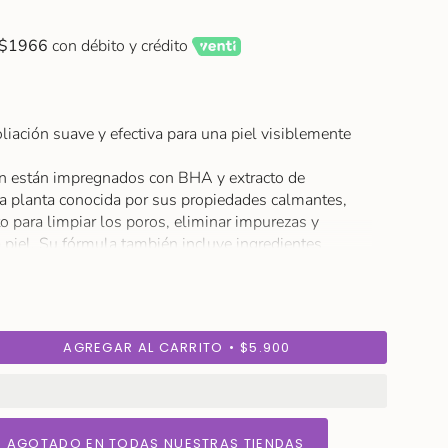
$1966
con débito y crédito
liación suave y efectiva para una piel visiblemente
ón están impregnados con BHA y extracto de
a planta conocida por sus propiedades calmantes,
o para limpiar los poros, eliminar impurezas y
la piel. Su fórmula también incluye ingredientes
, convirtiéndolos en el aliado perfecto para pieles
 de sebo.
tarás una piel más equilibrada, fresca y luminosa.
s buscan un tratamiento exfoliante práctico, efectivo
AGREGAR AL CARRITO
$5.900
l.
 AGOTADO EN TODAS NUESTRAS TIENDAS