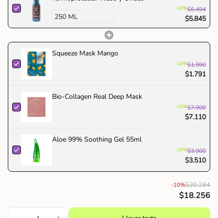
quantity
-10%
$6.494
}}",
$5.845
"maximum_of"=>"Máximo
de
{{
Squeeze Mask Mango
quantity
-10%
$1.990
}}"}
$1.791
Bio-Collagen Real Deep Mask
-10%
$7.900
$7.110
Aloe 99% Soothing Gel 55ml
-10%
$3.900
$3.510
$20.284
-10%
Total del pack
$18.256
Los productos seleccionados se agregarán a tu carrito