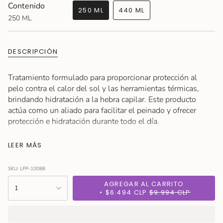
Contenido
250 ML
440 ML
250 ML
VARIANTE
VARIANTE
AGOTADA
AGOTADA
O
O
NO
NO
DESCRIPCIÓN
DISPONIBLE
DISPONIBLE
Tratamiento formulado para proporcionar protección al
pelo contra el calor del sol y las herramientas térmicas,
brindando hidratación a la hebra capilar. Este producto
actúa como un aliado para facilitar el peinado y ofrecer
protección e hidratación durante todo el día.
Características:
LEER MÁS
Formato: 250ML / 440ML
Sin parabenos
SKU: LPP-10088
Leche de Coco
{"in_cart_html"=>"
AGREGAR AL CARRITO
1
Aceite de Coco
<span
$6.494 CLP
$9.994 CLP
class=\"quantity-
Extracto de Aloe Vera
cart\">
Provitamina B5