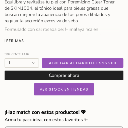
Equilibra y revitaliza tu piel con Poremizing Clear Toner
de SKIN1004, el tónico ideal para pieles grasas que
buscan mejorar la apariencia de los poros dilatados y
regular la secreción excesiva de sebo.
Formulado con sal rosada del Himalaya rica en
minerales, más su combinación de centella asiática y el
LEER MÁS
complejo 4-HA (AHA, BHA, PHA y LHA) realiza una
exfoliación efectiva pero delicada, dejándote una piel
fresca, suave y luminosa.
SKU: CENTELLA16
{"in_cart_html"=>"
¿Listx para refinar tu piel, equilibrar tu rostro y lucir una
1
AGREGAR AL CARRITO
$26.900
<span
piel más clara y radiante?
class=\"quantity-
Comprar ahora
Tamaño: 210 ml
cart\">
Modo de Uso
{{
VER STOCK EN TIENDAS
quantity
Después de la limpieza, aplica una cantidad moderada de
}}
tónico y extiéndelo uniformemente sobre la piel. Deja
</span>
que se absorba.
en
¡Haz match con estos productos! 💖
Ingredientes
el
Arma tu pack ideal con estos favoritos ✨
Ingredientes clave: Sal rosa del Himalaya, extracto de
carrito",
centella asiática, AHA, BHA, PHA y LHA.