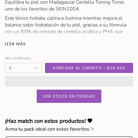
Equilibra tu piel con Madagascar Centella Toning Toner,
uno de los favoritos de SKIN1004.
Este tónico hidrata, calma e ilumina mientras mejora el
balance sebo-hidratación de tu piel, gracias a su fórmula
con un 84% de extracto de centella asiática y PHA que
exfolia suavemente, eliminando impurezas y células
LEER MÁS
muertas.
Mientras que ingredientes como la adenosina, betaína y
SKU: CENTELLA11
ácido hialurónico aportan firmeza y ayudan a mejorar la
{"in_cart_html"=>"
hidratación.
1
AGREGAR AL CARRITO
$26.900
<span
Además, es no comedogénico y apto para usar a diario.
class=\"quantity-
cart\">
Tamaño:
210 ml
{{
Modo de Uso
VER STOCK EN TIENDAS
quantity
Después de la limpieza, vierte una cantidad adecuada en
}}
una almohadilla de algodón y frota suavemente a lo
</span>
largo de la textura de la piel. Toca tu piel para mejor
en
¡Haz match con estos productos! 💖
absorción.
el
Arma tu pack ideal con estos favoritos ✨
Ingredientes
carrito",