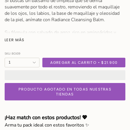
Si buscas un bálsamo de limpieza que se derrita
suavemente por todo el rostro, removiendo el maquillaje
de los ojos, los labios, la base de maquillaje y oleosidad
de la piel, anímate con Radiance Cleansing Balm.
Su fórmula con salvado de arroz, rico en aminoácidos y
minerales, fue unos del ingrediente populares en la
LEER MÁS
dinastía Joseon, el cual se usaba para conseguir una piel
radiante y completamente hidratada.
SKU: BOJ09
Tamaño: 100 ml.
{"in_cart_html"=>"
1
AGREGAR AL CARRITO
$21.900
<span
Modo de Uso
class=\"quantity-
Vierta una cantidad generosa sobre la piel seca y masajee
cart\">
suavemente con movimientos circulares. Enjuágate con
{{
agua tibia y luego lávate la cara con una espuma
PRODUCTO AGOTADO EN TODAS NUESTRAS
quantity
TIENDAS
limpiadora.
}}
Ingredientes
</span>
Ingredientes clave: Agua de salvado de arroz y cereales.
en
¡Haz match con estos productos! 💖
el
Listado de ingredientes: Cetyl Ethylhexanoate,
carrito",
Caprylic/Capric Triglyceride, PEG-20 Glyceryl
Arma tu pack ideal con estos favoritos ✨