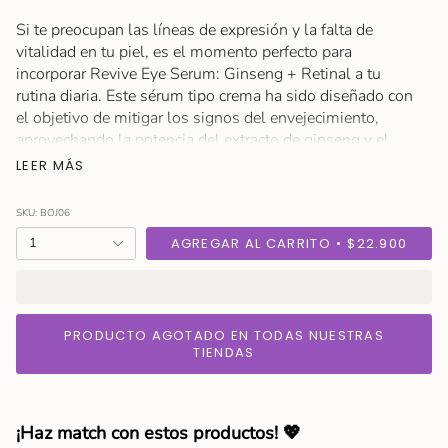
Si te preocupan las líneas de expresión y la falta de
vitalidad en tu piel, es el momento perfecto para
incorporar Revive Eye Serum: Ginseng + Retinal a tu
rutina diaria. Este sérum tipo crema ha sido diseñado con
el objetivo de mitigar los signos del envejecimiento,
aprovechando la potencia del extracto de ginseng y el
retinal.
LEER MÁS
El ginseng, reconocido por sus propiedades herbales,
SKU: BOJ06
demuestra su eficacia en la prevención de líneas de
{"in_cart_html"=>"
1
AGREGAR AL CARRITO
$22.900
expresión y mejora la hidratación de la piel gracias a su
<span
impresionante poder antioxidante y alto contenido en
class=\"quantity-
saponina. Además, la fórmula contiene retinal
cart\">
estabilizado, actuando de manera más rápida y eficaz en
{{
PRODUCTO AGOTADO EN TODAS NUESTRAS
la piel.
quantity
TIENDAS
}}
Pero eso no es todo, Beauty of Joseon ha combinado
</span>
ingredientes como niacinamida, colesterol y ceramidas,
en
creando así un producto especialmente eficaz para pieles
¡Haz match con estos productos! 💖
el