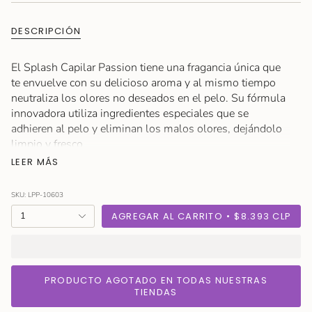
O
NO
DESCRIPCIÓN
DISPONIBLE
El Splash Capilar Passion tiene una fragancia única que
te envuelve con su delicioso aroma y al mismo tiempo
neutraliza los olores no deseados en el pelo. Su fórmula
innovadora utiliza ingredientes especiales que se
adhieren al pelo y eliminan los malos olores, dejándolo
limpio y fresco.
LEER MÁS
SKU: LPP-10603
{"in_cart_html"=>"
1
AGREGAR AL CARRITO
$8.393 CLP
<span
class=\"quantity-
cart\">
{{
PRODUCTO AGOTADO EN TODAS NUESTRAS
quantity
TIENDAS
}}