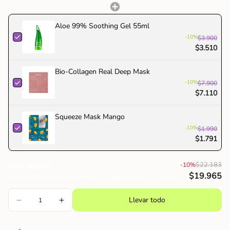
"maximum_of"=>"Máximo
de
{{
Aloe 99% Soothing Gel 55ml
quantity
-10%
$3.900
}}"}
$3.510
Bio-Collagen Real Deep Mask
-10%
$7.900
$7.110
Squeeze Mask Mango
-10%
$1.990
$1.791
$22.183
-10%
Total del pack
$19.965
Los productos seleccionados se agregarán a tu carrito
Llevar todo