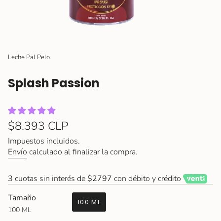
Leche Pal Pelo
Splash Passion
Precio
$8.393 CLP
regular
Impuestos incluidos.
Envío
calculado al finalizar la compra.
3 cuotas sin interés de
$2797
con débito y crédito
Tamaño
100 ML
100 ML
VARIANTE
AGOTADA