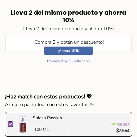
</span>
en
Lleva 2 del mismo producto y ahorra
el
10%
carrito",
Lleva 2 del mismo producto y ahorra 10%
"decrease"=>"Disminuir
cantidad
¡Compra 2 y obtén un descuento!
para
{{
¡Ahorra 10%!
product
Powered by Bundler.app
}}",
"multiples_of"=>"Incrementos
de
{{
quantity
¡Haz match con estos productos! 💖
}}",
"minimum_of"=>"Mínimo
Arma tu pack ideal con estos favoritos ✨
de
{{
Splash Passion
quantity
-10%
$8.393
}}",
$7.554