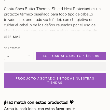
"
Cantu Shea Butter Thermal Shield Heat Protectant es un
protector térmico diseñado para todo tipo de cabello
(rizado, liso, ondulado y/o teñido), con el objetivo de
cuidar el cabello de los daños causados por el uso de
planchas, rizadores, secadores y otras herramientas de
calor.
LEER MÁS
Este protector térmico ofrece una defensa contra
SKU: CT07558
temperaturas altas, protegiendo el cabello hasta 210 °C.
{"in_cart_html"=>"
1
AGREGAR AL CARRITO
$10.990
Además de su acción protectora, combate el frizz,
<span
controla los pequeños cabellos sueltos y proporciona un
class=\"quantity-
sutil toque adicional de fijación.
cart\">
{{
PRODUCTO AGOTADO EN TODAS NUESTRAS
Asegúrate de mantener tu cabello saludable y bien
quantity
TIENDAS
cuidado con Cantu.
}}
Cruelty Free/ Certificado por PETA.
</span>
Libre de sulfatos.
en
¡Haz match con estos productos! 💖
el
Tamaño: 151 ml
carrito",
Arma tu pack ideal con estos favoritos ✨