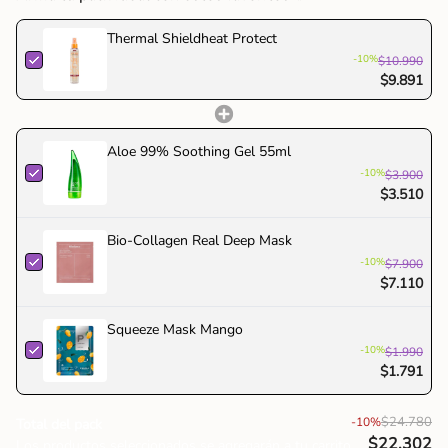
"decrease"=>"Disminuir
Modo de Uso
cantidad
Thermal Shieldheat Protect
Antes de secar el cabello con secador o al aire, pulverizar
para
-10%
$10.990
el protector térmico sobre el cabello húmedo. Después,
{{
$9.891
secar el pelo completamente. Antes de usar planchas y
product
rizadores.
}}",
Ingredientes clave: Manteca de karité.
"multiples_of"=>"Incrementos
Aloe 99% Soothing Gel 55ml
de
"
-10%
$3.900
{{
$3.510
quantity
}}",
Bio-Collagen Real Deep Mask
"minimum_of"=>"Mínimo
-10%
$7.900
de
$7.110
{{
quantity
Squeeze Mask Mango
}}",
-10%
$1.990
"maximum_of"=>"Máximo
$1.791
de
{{
$24.780
-10%
Total del pack
quantity
$22.302
Los productos seleccionados se agregarán a tu carrito