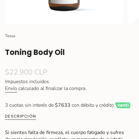
Tessa
Toning Body Oil
Precio
$22.900 CLP
regular
Impuestos incluidos.
Envío
calculado al finalizar la compra.
3 cuotas sin interés de
$7633
con débito y crédito
DESCRIPCIÓN
Si sientes falta de firmeza, el cuerpo fatigado y sufres