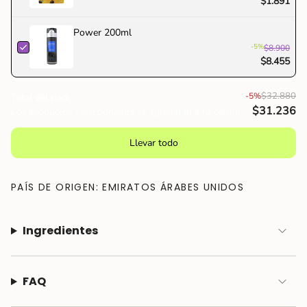
$1.891
Power 200ml
-5%
$8.900
$8.455
$32.880
-5%
Total del pack
$31.236
Los productos seleccionados se agregarán a tu carrito
Llevar todo
PAÍS DE ORIGEN: EMIRATOS ÁRABES UNIDOS
Ingredientes
FAQ