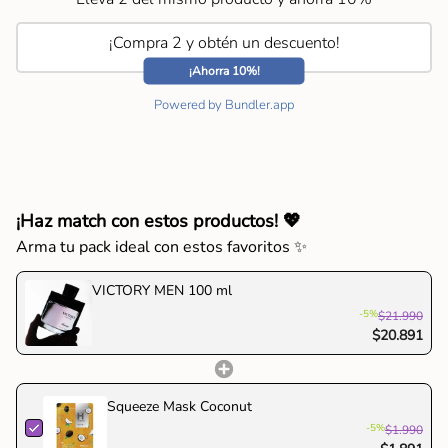
"decrease"=>"Disminuir
¿Cuándo usarla?
cantidad
Ideal para eventos profesionales, citas especiales o
¡Compra 2 y obtén un descuento!
para
momentos donde quieras proyectar ambición,
{{
¡Ahorra 10%!
determinación y sofisticación.
product
Powered by Bundler.app
Por qué elegirla:
}}",
✔ Aroma elegante y poderoso
"multiples_of"=>"Incrementos
✔ Alta fijación y profundidad
de
✔ Refleja éxito, seguridad y estilo
{{
quantity
¡Haz match con estos productos! 💖
}}",
"minimum_of"=>"Mínimo
Arma tu pack ideal con estos favoritos ✨
de
{{
VICTORY MEN 100 ml
quantity
-5%
$21.990
}}",
$20.891
"maximum_of"=>"Máximo
de
{{
Squeeze Mask Coconut
quantity
-5%
$1.990
}}"}