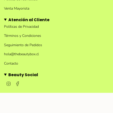
Venta Mayorista
Atención al Cliente
Políticas de Privacidad
Términos y Condiciones
Seguimiento de Pedidos
hola@thebeautybox.cl
Contacto
Beauty Social
I
F
n
a
s
c
t
e
a
b
g
o
r
o